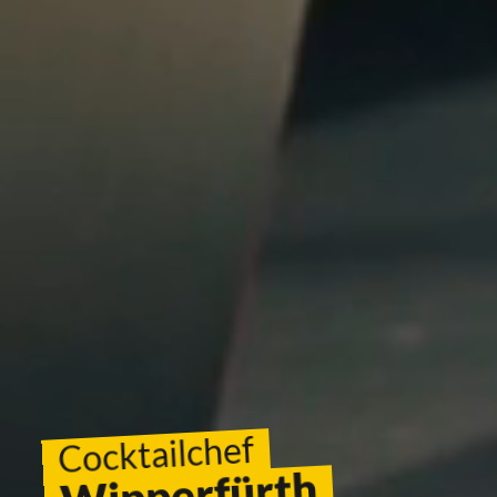
Cocktailchef
Wipperfürth