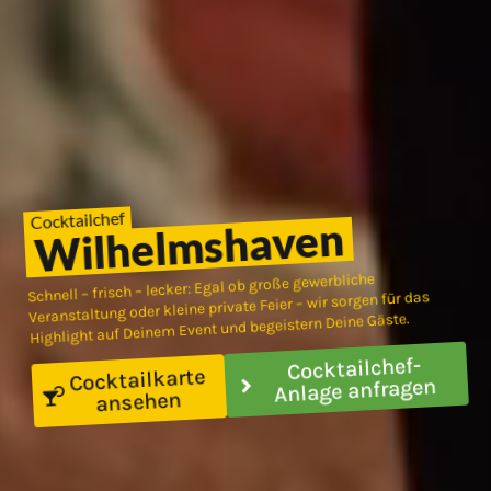
Cocktailchef
Wilhelmshaven
Schnell – frisch – lecker: Egal ob große gewerbliche
Veranstaltung oder kleine private Feier – wir sorgen für das
Highlight auf Deinem Event und begeistern Deine Gäste.
Cocktailchef-
Cocktailkarte
Anlage anfragen
ansehen