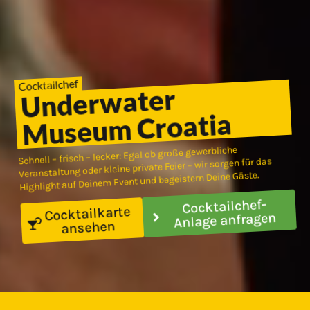
Cocktailchef
Underwater
Museum Croatia
Schnell – frisch – lecker: Egal ob große gewerbliche
Veranstaltung oder kleine private Feier – wir sorgen für das
Highlight auf Deinem Event und begeistern Deine Gäste.
Cocktailchef-
Cocktailkarte
Anlage anfragen
ansehen