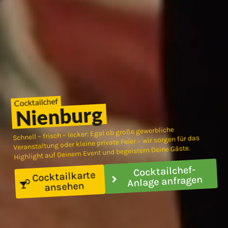
Cocktailchef
Nienburg
Schnell – frisch – lecker: Egal ob große gewerbliche
Veranstaltung oder kleine private Feier – wir sorgen für das
Highlight auf Deinem Event und begeistern Deine Gäste.
Cocktailchef-
Cocktailkarte
Anlage anfragen
ansehen