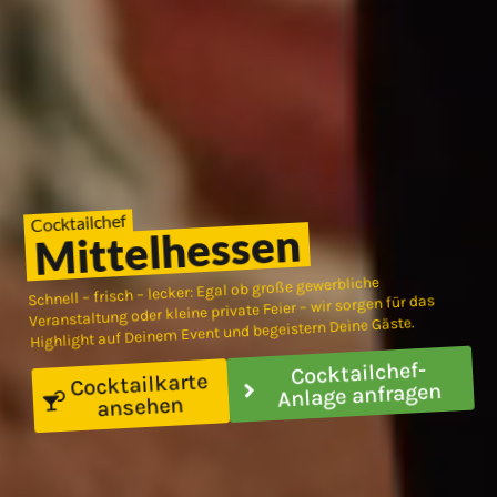
Cocktailchef
Mittelhessen
Schnell – frisch – lecker: Egal ob große gewerbliche
Veranstaltung oder kleine private Feier – wir sorgen für das
Highlight auf Deinem Event und begeistern Deine Gäste.
Cocktailchef-
Cocktailkarte
Anlage anfragen
ansehen