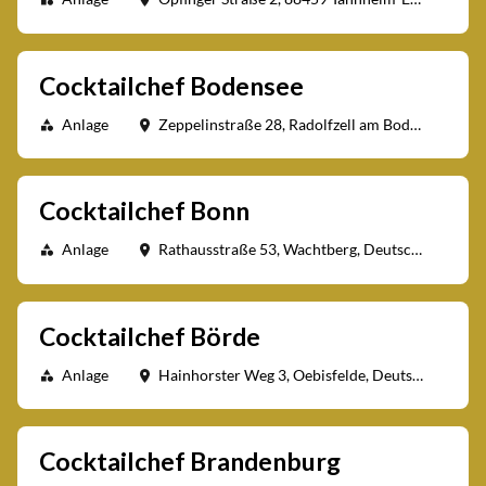
Cocktailchef Bodensee
Anlage
Zeppelinstraße 28, Radolfzell am Bodensee, Deutschland
Cocktailchef Bonn
Anlage
Rathausstraße 53, Wachtberg, Deutschland
Cocktailchef Börde
Anlage
Hainhorster Weg 3, Oebisfelde, Deutschland
Cocktailchef Brandenburg