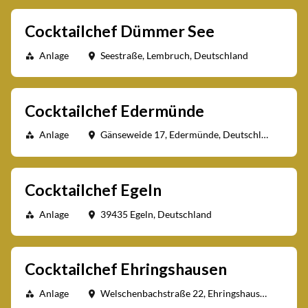
Cocktailchef Dümmer See
Anlage
Seestraße, Lembruch, Deutschland
Cocktailchef Edermünde
Anlage
Gänseweide 17, Edermünde, Deutschland
Cocktailchef Egeln
Anlage
39435 Egeln, Deutschland
Cocktailchef Ehringshausen
Anlage
Welschenbachstraße 22, Ehringshausen, Deutschland