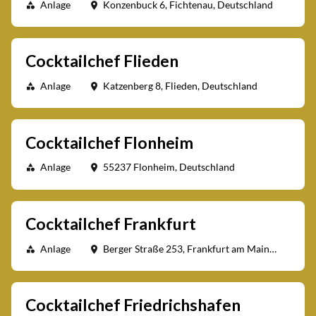
Anlage
Konzenbuck 6, Fichtenau, Deutschland
Cocktailchef Flieden
Anlage
Katzenberg 8, Flieden, Deutschland
Cocktailchef Flonheim
Anlage
55237 Flonheim, Deutschland
Cocktailchef Frankfurt
Anlage
Berger Straße 253, Frankfurt am Main, Deutschland
Cocktailchef Friedrichshafen