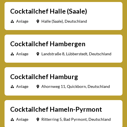
Cocktailchef Halle (Saale)
Anlage
Halle (Saale), Deutschland
Cocktailchef Hambergen
Anlage
Landstraße 8, Lübberstedt, Deutschland
Cocktailchef Hamburg
Anlage
Ahornweg 11, Quickborn, Deutschland
Cocktailchef Hameln-Pyrmont
Anlage
Ritterring 5, Bad Pyrmont, Deutschland