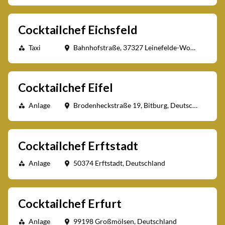
Cocktailchef Eichsfeld
Taxi
Bahnhofstraße, 37327 Leinefelde-Worbis-Leinefelde, Deutschland
Cocktailchef Eifel
Anlage
Brodenheckstraße 19, Bitburg, Deutschland
Cocktailchef Erftstadt
Anlage
50374 Erftstadt, Deutschland
Cocktailchef Erfurt
Anlage
99198 Großmölsen, Deutschland