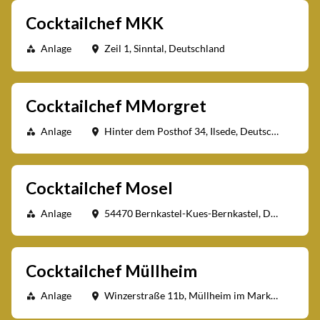
Cocktailchef MKK
Anlage
Zeil 1, Sinntal, Deutschland
Cocktailchef MMorgret
Anlage
Hinter dem Posthof 34, Ilsede, Deutschland
Cocktailchef Mosel
Anlage
54470 Bernkastel-Kues-Bernkastel, Deutschland
Cocktailchef Müllheim
Anlage
Winzerstraße 11b, Müllheim im Markgräflerland, Deutschland