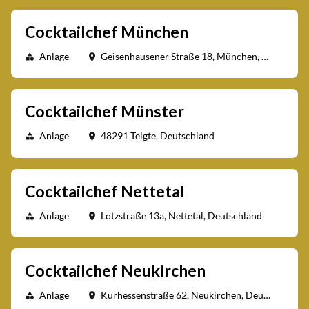
Cocktailchef München
Anlage
Geisenhausener Straße 18, München, Deutschland
Cocktailchef Münster
Anlage
48291 Telgte, Deutschland
Cocktailchef Nettetal
Anlage
Lotzstraße 13a, Nettetal, Deutschland
Cocktailchef Neukirchen
Anlage
Kurhessenstraße 62, Neukirchen, Deutschland