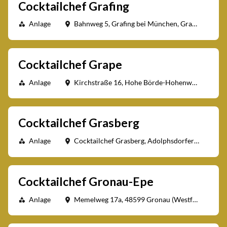
Cocktailchef Grafing
Anlage
Bahnweg 5, Grafing bei München, Grafing-Bahnhof, Deutschland
Cocktailchef Grape
Anlage
Kirchstraße 16, Hohe Börde-Hohenwarsleben, Deutschland
Cocktailchef Grasberg
Anlage
Cocktailchef Grasberg, Adolphsdorfer Straße, Grasberg, Deutschland
Cocktailchef Gronau-Epe
Anlage
Memelweg 17a, 48599 Gronau (Westfalen), Deutschland