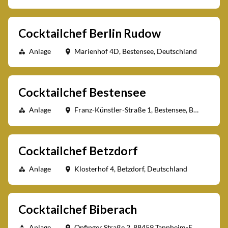
Cocktailchef Berlin Rudow
Anlage
Marienhof 4D, Bestensee, Deutschland
Cocktailchef Bestensee
Anlage
Franz-Künstler-Straße 1, Bestensee, Bestensee Nord, Deutschland
Cocktailchef Betzdorf
Anlage
Klosterhof 4, Betzdorf, Deutschland
Cocktailchef Biberach
Anlage
Opfinger Straße 2, 88459 Tannheim-Egelsee, Deutschland