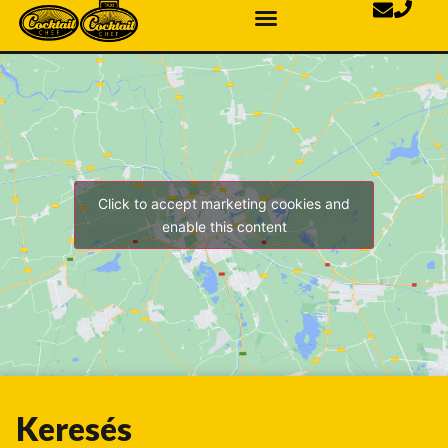
Click to accept marketing cookies and
enable this content
Keresés