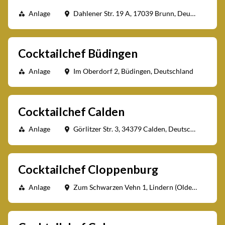
Anlage
Dahlener Str. 19 A, 17039 Brunn, Deutschland
Cocktailchef Büdingen
Anlage
Im Oberdorf 2, Büdingen, Deutschland
Cocktailchef Calden
Anlage
Görlitzer Str. 3, 34379 Calden, Deutschland
Cocktailchef Cloppenburg
Anlage
Zum Schwarzen Vehn 1, Lindern (Oldenburg), Deutschland