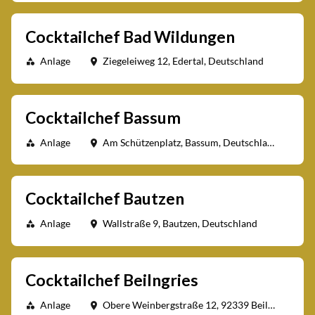
Cocktailchef Bad Wildungen
Anlage
Ziegeleiweg 12, Edertal, Deutschland
Cocktailchef Bassum
Anlage
Am Schützenplatz, Bassum, Deutschland
Cocktailchef Bautzen
Anlage
Wallstraße 9, Bautzen, Deutschland
Cocktailchef Beilngries
Anlage
Obere Weinbergstraße 12, 92339 Beilngries-Hirschberg, Deutschland