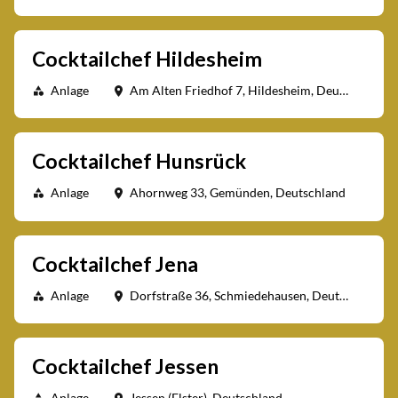
Cocktailchef Hildesheim
Anlage
Am Alten Friedhof 7, Hildesheim, Deutschland
Cocktailchef Hunsrück
Anlage
Ahornweg 33, Gemünden, Deutschland
Cocktailchef Jena
Anlage
Dorfstraße 36, Schmiedehausen, Deutschland
Cocktailchef Jessen
Anlage
Jessen (Elster), Deutschland