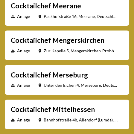
Cocktailchef Meerane
Anlage
Packhofstraße 16, Meerane, Deutschland
Cocktailchef Mengerskirchen
Anlage
Zur Kapelle 5, Mengerskirchen-Probbach, Deutschland
Cocktailchef Merseburg
Anlage
Unter den Eichen 4, Merseburg, Deutschland
Cocktailchef Mittelhessen
Anlage
Bahnhofstraße 4b, Allendorf (Lumda), Deutschland