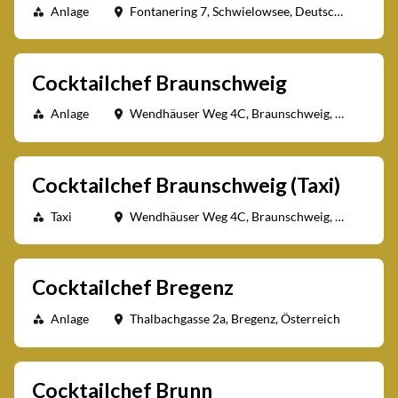
Anlage
Fontanering 7, Schwielowsee, Deutschland
Cocktailchef Braunschweig
Anlage
Wendhäuser Weg 4C, Braunschweig, Deutschland
Cocktailchef Braunschweig (Taxi)
Taxi
Wendhäuser Weg 4C, Braunschweig, Deutschland
Cocktailchef Bregenz
Anlage
Thalbachgasse 2a, Bregenz, Österreich
Cocktailchef Brunn