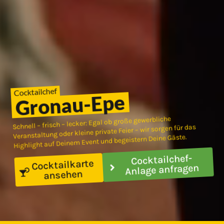
Cocktailchef
Gronau-Epe
Schnell – frisch – lecker: Egal ob große gewerbliche
Veranstaltung oder kleine private Feier – wir sorgen für das
Highlight auf Deinem Event und begeistern Deine Gäste.
Cocktailchef-
Cocktailkarte
Anlage anfragen
ansehen