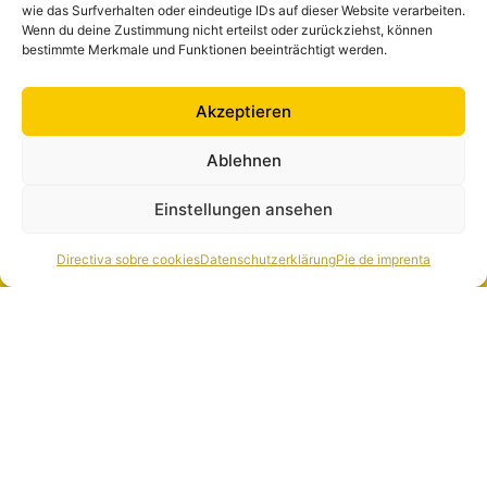
wie das Surfverhalten oder eindeutige IDs auf dieser Website verarbeiten.
El sistema Cocktailchef tiene ahora nuevas
Wenn du deine Zustimmung nicht erteilst oder zurückziehst, können
funciones. Además del servicio automatizado
bestimmte Merkmale und Funktionen beeinträchtigt werden.
de cócteles, ahora se puede añadir fruta y hielo
picado directamente a la copa si se solicita.
Akzeptieren
Puedes ver el vídeo aquí.
Ablehnen
Einstellungen ansehen
Directiva sobre cookies
Datenschutzerklärung
Pie de imprenta
Ejemplo de puesto nº
1
29.04.2024
Damos una calurosa bienvenida a nuestro