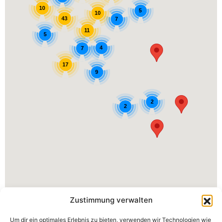
10
5
10
43
7
11
5
4
7
17
9
2
2
Zustimmung verwalten
Um dir ein optimales Erlebnis zu bieten, verwenden wir Technologien wie