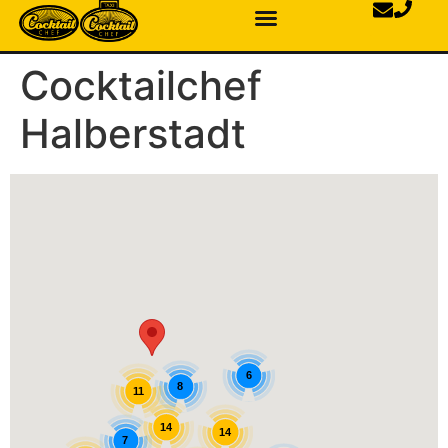
Cocktailchef
Halberstadt
6
8
11
14
14
7