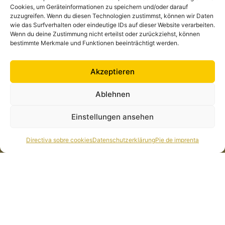
Cookies, um Geräteinformationen zu speichern und/oder darauf
zuzugreifen. Wenn du diesen Technologien zustimmst, können wir Daten
wie das Surfverhalten oder eindeutige IDs auf dieser Website verarbeiten.
Contacta con nosotros
Wenn du deine Zustimmung nicht erteilst oder zurückziehst, können
Julia & Johanna Müller GbR Am Römerhof 13, 35287
bestimmte Merkmale und Funktionen beeinträchtigt werden.
Amoeneburg Alemania
anfrage@cocktailchef-anlage.de
Akzeptieren
+49 1573 435 3218
Ablehnen
Einstellungen ansehen
Todos los enlaces
Asuntos jurídicos
Noticias
Pie de imprenta
Directiva sobre cookies
Datenschutzerklärung
Pie de imprenta
Busca en
Directiva sobre cookies
(UE)
Sobre nosotros