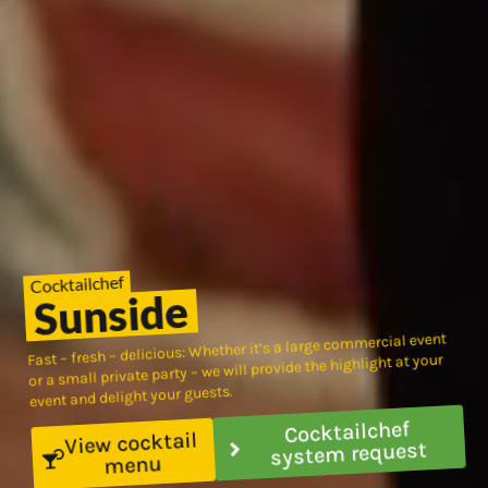
Cocktailchef
Sunside
Fast – fresh – delicious: Whether it’s a large commercial event
or a small private party – we will provide the highlight at your
event and delight your guests.
Cocktailchef
View cocktail
system request
menu