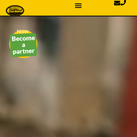
Now
Become
a
partner