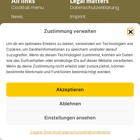
All links
Legal matters
Cocktail menu
Datenschutzerklärung
News
Imprint
Search
Cookie Directive (EU)
Zustimmung verwalten
About us
Gallery
Um dir ein optimales Erlebnis zu bieten, verwenden wir Technologien wie
Cookies, um Geräteinformationen zu speichern und/oder darauf
zuzugreifen. Wenn du diesen Technologien zustimmst, können wir Daten
wie das Surfverhalten oder eindeutige IDs auf dieser Website verarbeiten.
Wenn du deine Zustimmung nicht erteilst oder zurückziehst, können
bestimmte Merkmale und Funktionen beeinträchtigt werden.
Akzeptieren
Ablehnen
Einstellungen ansehen
Cookie Directive
Datenschutzerklärung
Imprint