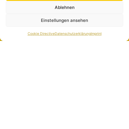
Vodka, Blue
rum, vodka, cola
Ablehnen
Curacao (2),
(2,3,4), lemon
orange
Einstellungen ansehen
44. Red Pina
9. Hot Legs
Colada
Brown rum, white
Cookie Directive
Datenschutzerklärung
Imprint
Brown rum,
rum, blue curacao
coconut liqueur,
(2), coconut
apple-cherry,
liqueur, pineapple
orange, lemon
(6), lemon
Without alcohol
17. Pineapple - Orange
Pineapple (6), orange
18. Bora Bora
Pineapple (6), passion fruit, lemon, grenadine (2,4)
19. Fantastic
Pineapple (6), orange, wild berry (2.4), lemon, grenadine