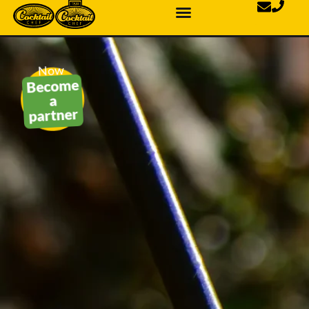
Now
Become
a
partner