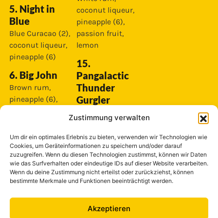
5. Night in
coconut liqueur,
Blue
pineapple (6),
Blue Curacao (2),
passion fruit,
coconut liqueur,
lemon
pineapple (6)
15.
6. Big John
Pangalactic
Thunder
Brown rum,
Gurgler
pineapple (6),
orange, passion
White rum, vodka,
Zustimmung verwalten
fruit, lemon
blue curacao (2),
pineapple (6),
Um dir ein optimales Erlebnis zu bieten, verwenden wir Technologien wie
7. El Mariachi
Cookies, um Geräteinformationen zu speichern und/oder darauf
orange, grenadine
Tequila, vodka,
zuzugreifen. Wenn du diesen Technologien zustimmst, können wir Daten
(2,4)
wie das Surfverhalten oder eindeutige IDs auf dieser Website verarbeiten.
passion fruit,
Wenn du deine Zustimmung nicht erteilst oder zurückziehst, können
38. Long
lemon, Greandine
bestimmte Merkmale und Funktionen beeinträchtigt werden.
(2,4)
Island CC
Special
8. Green Eyes
Akzeptieren
Tequila, white