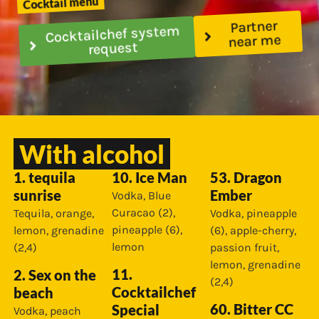
Cocktail menu
Partner
Cocktailchef system
near me
request
With alcohol
1. tequila
10. Ice Man
53. Dragon
sunrise
Ember
Vodka, Blue
Curacao (2),
Tequila, orange,
Vodka, pineapple
pineapple (6),
lemon, grenadine
(6), apple-cherry,
lemon
(2,4)
passion fruit,
lemon, grenadine
11.
2. Sex on the
(2,4)
Cocktailchef
beach
60. Bitter CC
Special
Vodka, peach