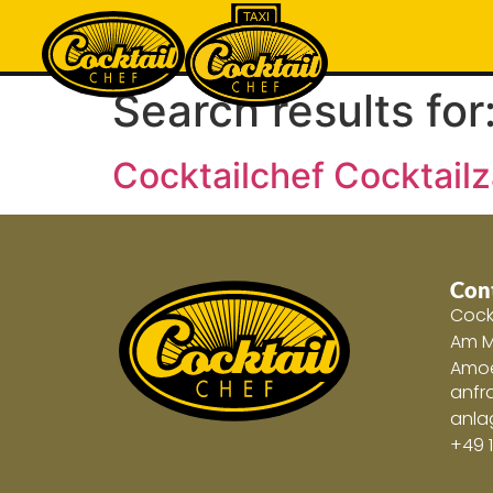
Search results for
Cocktailchef Cocktail
Con
Cock
Am Ma
Amo
anfr
anla
+49 