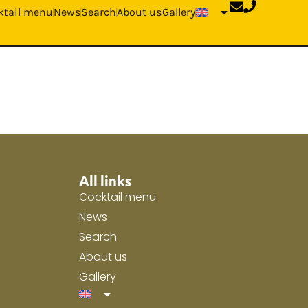
ktail menu
News
Search
About us
Gallery
All links
Cocktail menu
News
Search
About us
Gallery