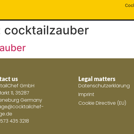
Coc
:
cocktailzauber
zauber
tact us
Legal matters
tailChef GmbH
Datenschutzerklärung
rkt 11, 35287
Imprint
eneburg Germany
Cookie Directive (EU)
age@cocktailchef-
ge.de
1573 435 3218