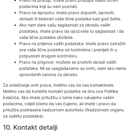
Pravo na pristup: Imate pravo pristupa vašim ličnim
podacima koji su nam poznati.
Pravo na ispravku: imate pravo dopuniti, ispraviti,
obrisati ili blokirati vaše lične podatke kad god želite.
Ako nam date vašu saglasnost za obradu vaših
podataka, imate pravo da opozvate tu saglasnost i da
vaše lične podatke obrišete.
Pravo na prijenos vaših podataka: imate pravo zatražiti
sve vaše lične podatke od kontrolora i prenijeti ih u
potpunosti drugom kontroloru.
Pravo na prigovor: možete se protiviti obradi vaših
podataka. Mi se usaglašavamo sa ovim, osim ako nema
opravdanih osnova za obradu.
Za ovlašćenje ovih prava, molimo vas da nas kontaktirate.
Molimo vas da koristite kontakt podatke na dnu ove Politike
kolačića. Ako imate pritužbu o tome kako rukujemo vašim
podacima, voljeli bismo da vas čujemo, ali imate i pravo da
pritužbu podnesete nadzornom autoritetu (Nadzornom organu
za zaštitu podataka).
10. Kontakt detalji