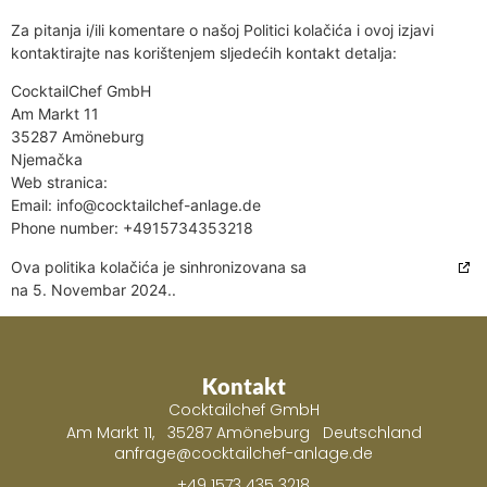
Za pitanja i/ili komentare o našoj Politici kolačića i ovoj izjavi
kontaktirajte nas korištenjem sljedećih kontakt detalja:
CocktailChef GmbH
Am Markt 11
35287 Amöneburg
Njemačka
Web stranica:
https://cocktailchef-anlage.de/bs/
Email:
info@
cocktailchef-anlage.de
Phone number: +4915734353218
Ova politika kolačića je sinhronizovana sa
cookiedatabase.org
na 5. Novembar 2024..
Kontakt
Cocktailchef GmbH
Am Markt 11, 35287 Amöneburg Deutschland
anfrage@cocktailchef-anlage.de
+49 1573 435 3218