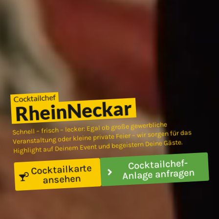
Cocktailchef
RheinNeckar
Schnell – frisch – lecker: Egal ob große gewerbliche
Veranstaltung oder kleine private Feier – wir sorgen für das
Highlight auf Deinem Event und begeistern Deine Gäste.
Cocktailchef-
Cocktailkarte
Anlage anfragen
ansehen