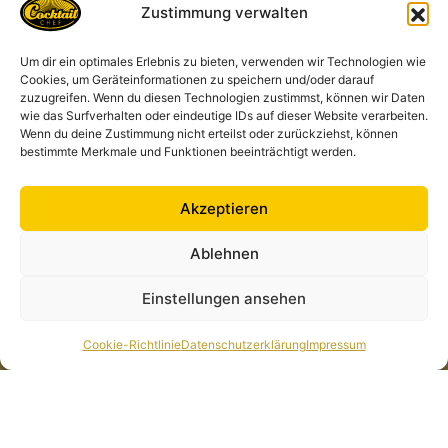
Zustimmung verwalten
Kontakt
Um dir ein optimales Erlebnis zu bieten, verwenden wir Technologien wie
Cocktailchef GmbH
Cookies, um Geräteinformationen zu speichern und/oder darauf
Am Markt 11, 35287 Amöneburg Deutschland
zuzugreifen. Wenn du diesen Technologien zustimmst, können wir Daten
anfrage@cocktailchef-anlage.de
wie das Surfverhalten oder eindeutige IDs auf dieser Website verarbeiten.
Wenn du deine Zustimmung nicht erteilst oder zurückziehst, können
+49 1573 435 3218
bestimmte Merkmale und Funktionen beeinträchtigt werden.
Akzeptieren
Alle Links
Rechtliches
Cocktailkarte
Datenschutzerklärung
Ablehnen
News
Impressum
Einstellungen ansehen
Cocktailchef in Deiner
Cookie-Richtlinie (EU)
Nähe
Cookie-Richtlinie
Datenschutzerklärung
Impressum
Über Uns
Galerie