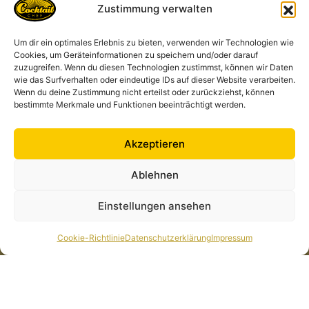
Zustimmung verwalten
Kontakt
Um dir ein optimales Erlebnis zu bieten, verwenden wir Technologien wie
Cocktailchef GmbH
Cookies, um Geräteinformationen zu speichern und/oder darauf
Am Markt 11, 35287 Amöneburg Deutschland
zuzugreifen. Wenn du diesen Technologien zustimmst, können wir Daten
anfrage@cocktailchef-anlage.de
wie das Surfverhalten oder eindeutige IDs auf dieser Website verarbeiten.
Wenn du deine Zustimmung nicht erteilst oder zurückziehst, können
+49 1573 435 3218
bestimmte Merkmale und Funktionen beeinträchtigt werden.
Akzeptieren
Alle Links
Rechtliches
Cocktailkarte
Datenschutzerklärung
Ablehnen
News
Impressum
Einstellungen ansehen
Cocktailchef in Deiner
Cookie-Richtlinie (EU)
Nähe
Cookie-Richtlinie
Datenschutzerklärung
Impressum
Über Uns
Galerie