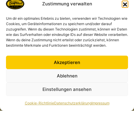
Zustimmung verwalten
Kontakt
Um dir ein optimales Erlebnis zu bieten, verwenden wir Technologien wie
Cocktailchef GmbH
Cookies, um Geräteinformationen zu speichern und/oder darauf
Am Markt 11, 35287 Amöneburg Deutschland
zuzugreifen. Wenn du diesen Technologien zustimmst, können wir Daten
anfrage@cocktailchef-anlage.de
wie das Surfverhalten oder eindeutige IDs auf dieser Website verarbeiten.
Wenn du deine Zustimmung nicht erteilst oder zurückziehst, können
+49 1573 435 3218
bestimmte Merkmale und Funktionen beeinträchtigt werden.
Akzeptieren
Alle Links
Rechtliches
Cocktailkarte
Datenschutzerklärung
Ablehnen
News
Impressum
Einstellungen ansehen
Cocktailchef in Deiner
Cookie-Richtlinie (EU)
Nähe
Cookie-Richtlinie
Datenschutzerklärung
Impressum
Über Uns
Galerie