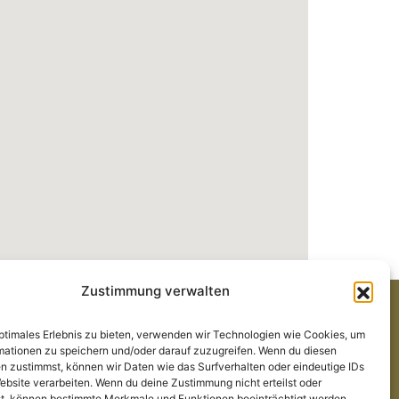
Zustimmung verwalten
optimales Erlebnis zu bieten, verwenden wir Technologien wie Cookies, um
Alle Links
mationen zu speichern und/oder darauf zuzugreifen. Wenn du diesen
Cocktailkarte
n zustimmst, können wir Daten wie das Surfverhalten oder eindeutige IDs
ebsite verarbeiten. Wenn du deine Zustimmung nicht erteilst oder
News
t, können bestimmte Merkmale und Funktionen beeinträchtigt werden.