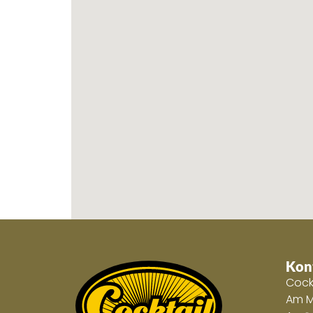
Kon
Cock
Am M