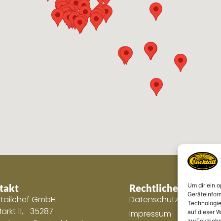
Um dir ein 
takt
Rechtliches
Geräteinfor
tailchef GmbH
Datenschutzerklärung
Technologie
arkt 11, 35287
auf dieser W
Impressum
zurückziehs