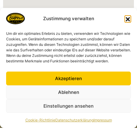
Zustimmung verwalten
Um dir ein optimales Erlebnis zu bieten, verwenden wir Technologien wie
Kontakt
Cookies, um Geräteinformationen zu speichern und/oder darauf
zuzugreifen. Wenn du diesen Technologien zustimmst, können wir Daten
Cocktailchef GmbH
wie das Surfverhalten oder eindeutige IDs auf dieser Website verarbeiten.
Am Markt 11, 35287 Amöneburg Deutschland
Wenn du deine Zustimmung nicht erteilst oder zurückziehst, können
anfrage@cocktailchef-anlage.de
bestimmte Merkmale und Funktionen beeinträchtigt werden.
+49 1573 435 3218
Akzeptieren
Ablehnen
Alle Links
Rechtliches
Cocktailkarte
Datenschutzerklärung
Einstellungen ansehen
News
Impressum
Cocktailchef in Deiner
Cookie-Richtlinie (EU)
Cookie-Richtlinie
Datenschutzerklärung
Impressum
Nähe
Über Uns