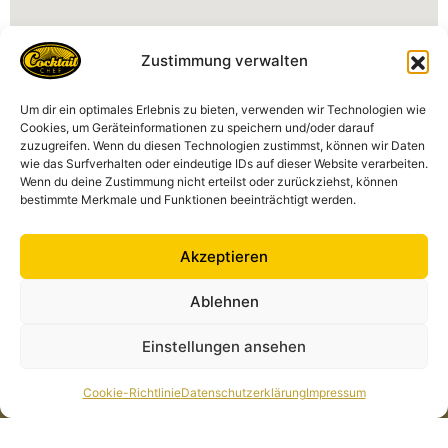
Zustimmung verwalten
Um dir ein optimales Erlebnis zu bieten, verwenden wir Technologien wie
Kontakt
Cookies, um Geräteinformationen zu speichern und/oder darauf
zuzugreifen. Wenn du diesen Technologien zustimmst, können wir Daten
Cocktailchef GmbH
wie das Surfverhalten oder eindeutige IDs auf dieser Website verarbeiten.
Am Markt 11, 35287 Amöneburg Deutschland
Wenn du deine Zustimmung nicht erteilst oder zurückziehst, können
anfrage@cocktailchef-anlage.de
bestimmte Merkmale und Funktionen beeinträchtigt werden.
+49 1573 435 3218
Akzeptieren
Ablehnen
Alle Links
Rechtliches
Cocktailkarte
Datenschutzerklärung
Einstellungen ansehen
News
Impressum
Cocktailchef in Deiner
Cookie-Richtlinie (EU)
Cookie-Richtlinie
Datenschutzerklärung
Impressum
Nähe
Über Uns