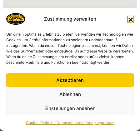
Zustimmung verwalten
Um dir ein optimales Erlebnis zu bieten, verwenden wir Technologien wie
Kontakt
Cookies, um Geräteinformationen zu speichern und/oder darauf
zuzugreifen. Wenn du diesen Technologien zustimmst, können wir Daten
Cocktailchef GmbH
wie das Surfverhalten oder eindeutige IDs auf dieser Website verarbeiten.
Am Markt 11, 35287 Amöneburg Deutschland
Wenn du deine Zustimmung nicht erteilst oder zurückziehst, können
anfrage@cocktailchef-anlage.de
bestimmte Merkmale und Funktionen beeinträchtigt werden.
+49 1573 435 3218
Akzeptieren
Ablehnen
Alle Links
Rechtliches
Cocktailkarte
Datenschutzerklärung
Einstellungen ansehen
News
Impressum
Cocktailchef in Deiner
Cookie-Richtlinie (EU)
Cookie-Richtlinie
Datenschutzerklärung
Impressum
Nähe
Über Uns