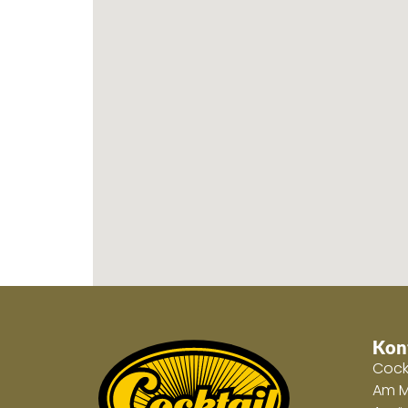
Kon
Cock
Am M