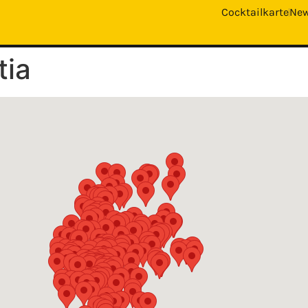
Cocktailkarte
Ne
tia