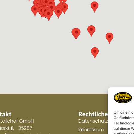
Um dir ein 
takt
Rechtliches
Geräteinfor
tailchef GmbH
Datenschutzerklärung
Technologie
arkt 11, 35287
auf dieser W
Impressum
zurückziehs