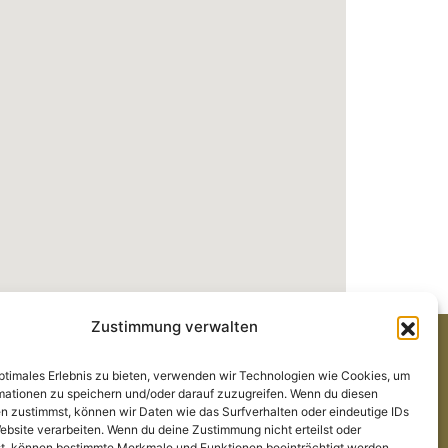
Zustimmung verwalten
optimales Erlebnis zu bieten, verwenden wir Technologien wie Cookies, um
Alle Links
mationen zu speichern und/oder darauf zuzugreifen. Wenn du diesen
Cocktailkarte
n zustimmst, können wir Daten wie das Surfverhalten oder eindeutige IDs
ebsite verarbeiten. Wenn du deine Zustimmung nicht erteilst oder
News
t, können bestimmte Merkmale und Funktionen beeinträchtigt werden.