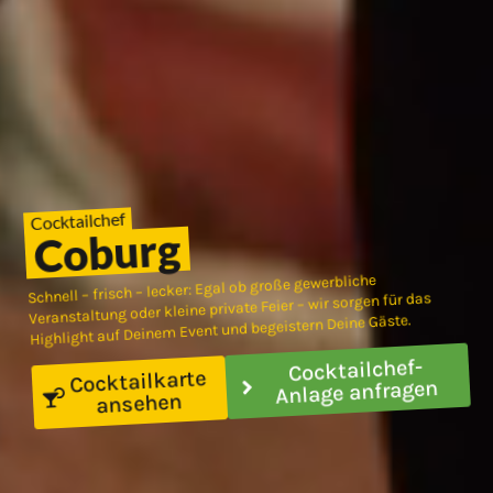
Cocktailchef
Coburg
Schnell – frisch – lecker: Egal ob große gewerbliche
Veranstaltung oder kleine private Feier – wir sorgen für das
Highlight auf Deinem Event und begeistern Deine Gäste.
Cocktailchef-
Cocktailkarte
Anlage anfragen
ansehen